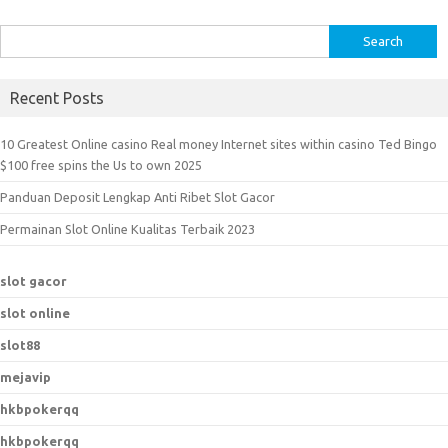
S
e
a
Recent Posts
r
c
10 Greatest Online casino Real money Internet sites within casino Ted Bingo
h
$100 free spins the Us to own 2025
f
Panduan Deposit Lengkap Anti Ribet Slot Gacor
o
r
Permainan Slot Online Kualitas Terbaik 2023
:
slot gacor
slot online
slot88
mejavip
hkbpokerqq
hkbpokerqq