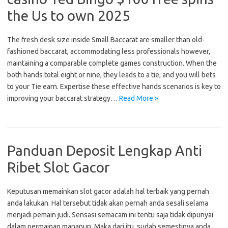
the Us to own 2025
The fresh desk size inside Small Baccarat are smaller than old-
fashioned baccarat, accommodating less professionals however,
maintaining a comparable complete games construction. When the
both hands total eight or nine, they leads to a tie, and you will bets
to your Tie earn. Expertise these effective hands scenarios is key to
improving your baccarat strategy…
Read More »
Panduan Deposit Lengkap Anti
Ribet Slot Gacor
Keputusan memainkan slot gacor adalah hal terbaik yang pernah
anda lakukan. Hal tersebut tidak akan pernah anda sesali selama
menjadi pemain judi. Sensasi semacam ini tentu saja tidak dipunyai
dalam permainan manapun. Maka dari itu, sudah semestinya anda