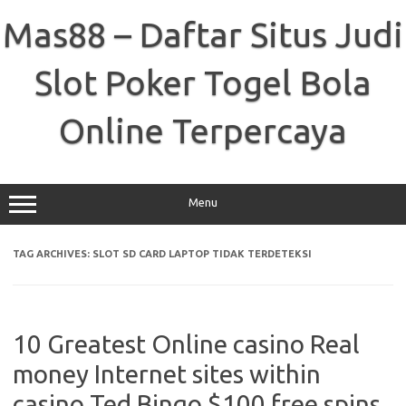
Skip
to
Mas88 – Daftar Situs Judi
content
Slot Poker Togel Bola
Online Terpercaya
Menu
TAG ARCHIVES:
SLOT SD CARD LAPTOP TIDAK TERDETEKSI
10 Greatest Online casino Real
money Internet sites within
casino Ted Bingo $100 free spins