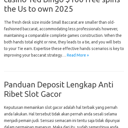
the Us to own 2025
The fresh desk size inside Small Baccarat are smaller than old-
fashioned baccarat, accommodating less professionals however,
maintaining a comparable complete games construction. When the
both hands total eight or nine, they leads to a tie, and you will bets
to your Tie earn. Expertise these effective hands scenarios is key to
improving your baccarat strategy…
Read More »
Panduan Deposit Lengkap Anti
Ribet Slot Gacor
Keputusan memainkan slot gacor adalah hal terbaik yang pernah
anda lakukan. Hal tersebut tidak akan pernah anda sesali selama
menjadi pemain judi. Sensasi semacam ini tentu saja tidak dipunyai
dalam permainan manapun. Maka dari itu, sudah semestinya anda