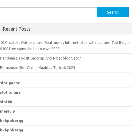
S
e
a
Recent Posts
r
c
10 Greatest Online casino Real money Internet sites within casino Ted Bingo
h
$100 free spins the Us to own 2025
f
Panduan Deposit Lengkap Anti Ribet Slot Gacor
o
r
Permainan Slot Online Kualitas Terbaik 2023
:
slot gacor
slot online
slot88
mejavip
hkbpokerqq
hkbpokerqq