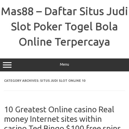
Skip
to
Mas88 – Daftar Situs Judi
content
Slot Poker Togel Bola
Online Terpercaya
Menu
CATEGORY ARCHIVES:
SITUS JUDI SLOT ONLINE 10
10 Greatest Online casino Real
money Internet sites within
casino Ted Bingo $100 free spins