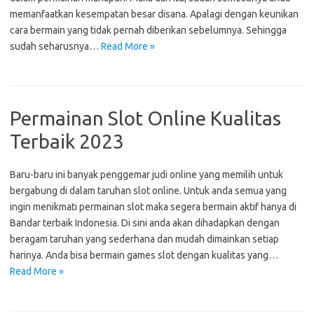
memanfaatkan kesempatan besar disana. Apalagi dengan keunikan
cara bermain yang tidak pernah diberikan sebelumnya. Sehingga
sudah seharusnya…
Read More »
Permainan Slot Online Kualitas
Terbaik 2023
Baru-baru ini banyak penggemar judi online yang memilih untuk
bergabung di dalam taruhan slot online. Untuk anda semua yang
ingin menikmati permainan slot maka segera bermain aktif hanya di
Bandar terbaik Indonesia. Di sini anda akan dihadapkan dengan
beragam taruhan yang sederhana dan mudah dimainkan setiap
harinya. Anda bisa bermain games slot dengan kualitas yang…
Read More »