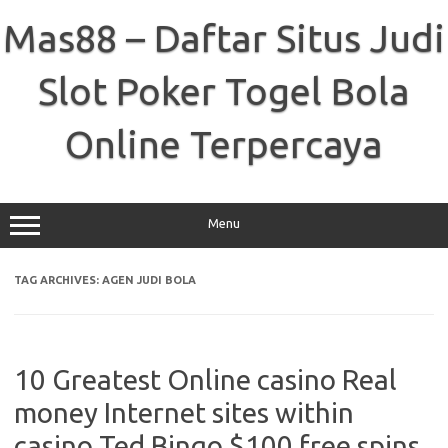
Skip
to
Mas88 – Daftar Situs Judi
content
Slot Poker Togel Bola
Online Terpercaya
Menu
TAG ARCHIVES:
AGEN JUDI BOLA
10 Greatest Online casino Real
money Internet sites within
casino Ted Bingo $100 free spins