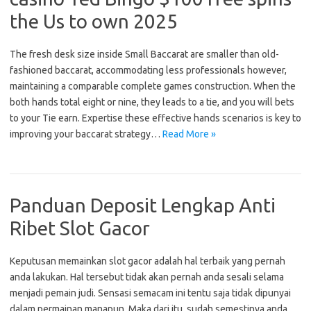
the Us to own 2025
The fresh desk size inside Small Baccarat are smaller than old-
fashioned baccarat, accommodating less professionals however,
maintaining a comparable complete games construction. When the
both hands total eight or nine, they leads to a tie, and you will bets
to your Tie earn. Expertise these effective hands scenarios is key to
improving your baccarat strategy…
Read More »
Panduan Deposit Lengkap Anti
Ribet Slot Gacor
Keputusan memainkan slot gacor adalah hal terbaik yang pernah
anda lakukan. Hal tersebut tidak akan pernah anda sesali selama
menjadi pemain judi. Sensasi semacam ini tentu saja tidak dipunyai
dalam permainan manapun. Maka dari itu, sudah semestinya anda