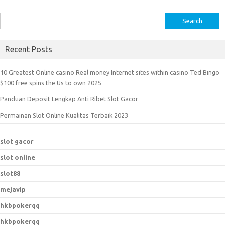
S
e
a
Recent Posts
r
c
10 Greatest Online casino Real money Internet sites within casino Ted Bingo
h
$100 free spins the Us to own 2025
f
Panduan Deposit Lengkap Anti Ribet Slot Gacor
o
r
Permainan Slot Online Kualitas Terbaik 2023
:
slot gacor
slot online
slot88
mejavip
hkbpokerqq
hkbpokerqq