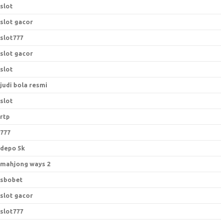
slot
slot gacor
slot777
slot gacor
slot
judi bola resmi
slot
rtp
777
depo 5k
mahjong ways 2
sbobet
slot gacor
slot777