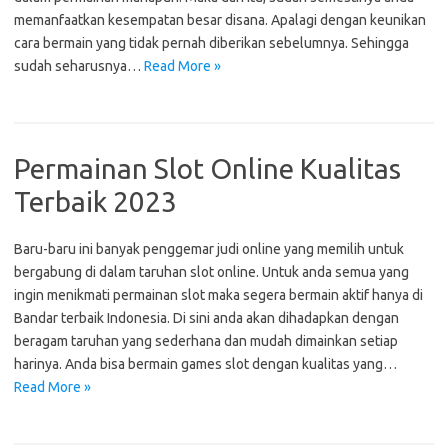
memanfaatkan kesempatan besar disana. Apalagi dengan keunikan
cara bermain yang tidak pernah diberikan sebelumnya. Sehingga
sudah seharusnya…
Read More »
Permainan Slot Online Kualitas
Terbaik 2023
Baru-baru ini banyak penggemar judi online yang memilih untuk
bergabung di dalam taruhan slot online. Untuk anda semua yang
ingin menikmati permainan slot maka segera bermain aktif hanya di
Bandar terbaik Indonesia. Di sini anda akan dihadapkan dengan
beragam taruhan yang sederhana dan mudah dimainkan setiap
harinya. Anda bisa bermain games slot dengan kualitas yang…
Read More »