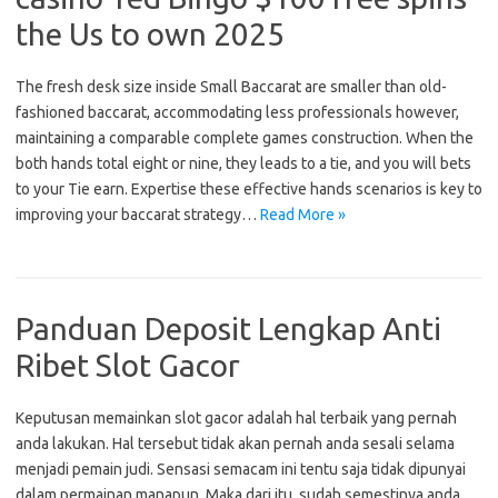
the Us to own 2025
The fresh desk size inside Small Baccarat are smaller than old-
fashioned baccarat, accommodating less professionals however,
maintaining a comparable complete games construction. When the
both hands total eight or nine, they leads to a tie, and you will bets
to your Tie earn. Expertise these effective hands scenarios is key to
improving your baccarat strategy…
Read More »
Panduan Deposit Lengkap Anti
Ribet Slot Gacor
Keputusan memainkan slot gacor adalah hal terbaik yang pernah
anda lakukan. Hal tersebut tidak akan pernah anda sesali selama
menjadi pemain judi. Sensasi semacam ini tentu saja tidak dipunyai
dalam permainan manapun. Maka dari itu, sudah semestinya anda