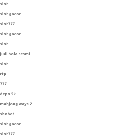
slot
slot gacor
slot777
slot gacor
slot
judi bola resmi
slot
rtp
777
depo 5k
mahjong ways 2
sbobet
slot gacor
slot777