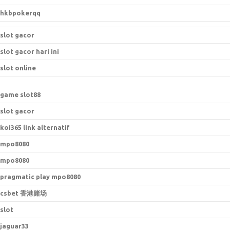
hkbpokerqq
slot gacor
slot gacor hari ini
slot online
game slot88
slot gacor
koi365 link alternatif
mpo8080
mpo8080
pragmatic play mpo8080
csbet 香港赌场
slot
jaguar33