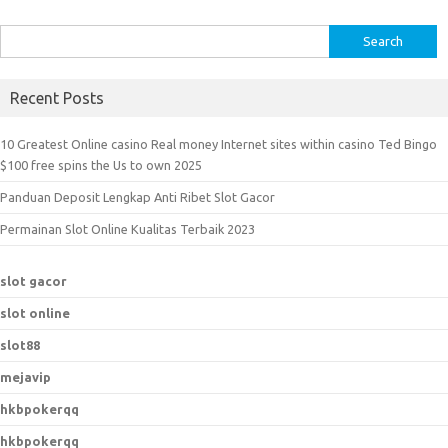
S
e
a
Recent Posts
r
c
10 Greatest Online casino Real money Internet sites within casino Ted Bingo
h
$100 free spins the Us to own 2025
f
Panduan Deposit Lengkap Anti Ribet Slot Gacor
o
r
Permainan Slot Online Kualitas Terbaik 2023
:
slot gacor
slot online
slot88
mejavip
hkbpokerqq
hkbpokerqq