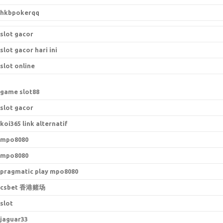
hkbpokerqq
slot gacor
slot gacor hari ini
slot online
game slot88
slot gacor
koi365 link alternatif
mpo8080
mpo8080
pragmatic play mpo8080
csbet 香港赌场
slot
jaguar33