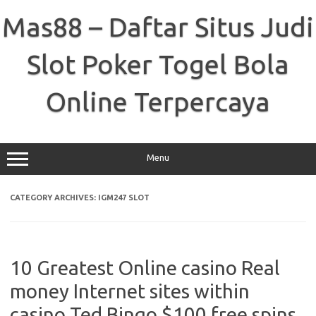
Skip
to
Mas88 – Daftar Situs Judi
content
Slot Poker Togel Bola
Online Terpercaya
Menu
CATEGORY ARCHIVES:
IGM247 SLOT
10 Greatest Online casino Real
money Internet sites within
casino Ted Bingo $100 free spins