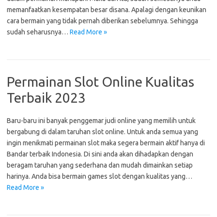
memanfaatkan kesempatan besar disana. Apalagi dengan keunikan
cara bermain yang tidak pernah diberikan sebelumnya. Sehingga
sudah seharusnya…
Read More »
Permainan Slot Online Kualitas
Terbaik 2023
Baru-baru ini banyak penggemar judi online yang memilih untuk
bergabung di dalam taruhan slot online. Untuk anda semua yang
ingin menikmati permainan slot maka segera bermain aktif hanya di
Bandar terbaik Indonesia. Di sini anda akan dihadapkan dengan
beragam taruhan yang sederhana dan mudah dimainkan setiap
harinya. Anda bisa bermain games slot dengan kualitas yang…
Read More »