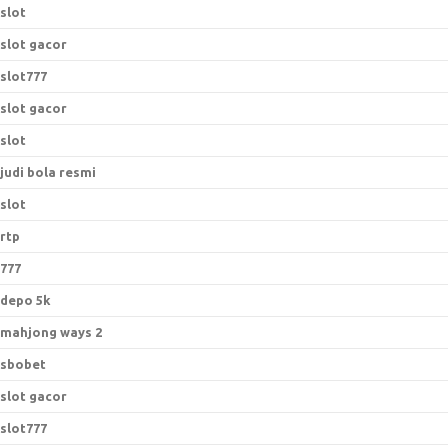
slot
slot gacor
slot777
slot gacor
slot
judi bola resmi
slot
rtp
777
depo 5k
mahjong ways 2
sbobet
slot gacor
slot777