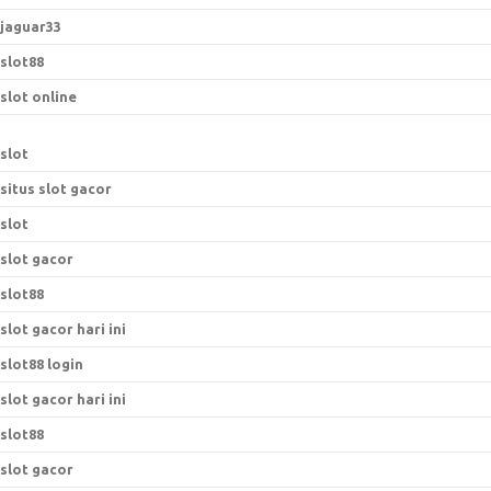
jaguar33
slot88
slot online
slot
situs slot gacor
slot
slot gacor
slot88
slot gacor hari ini
slot88 login
slot gacor hari ini
slot88
slot gacor