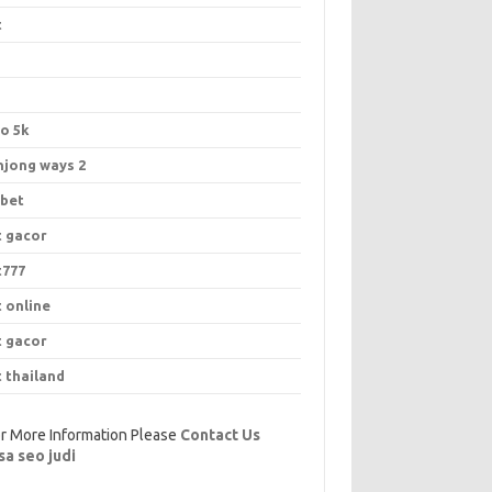
t
o 5k
jong ways 2
bet
t gacor
t777
t online
t gacor
t thailand
r More Information Please
Contact Us
sa seo judi