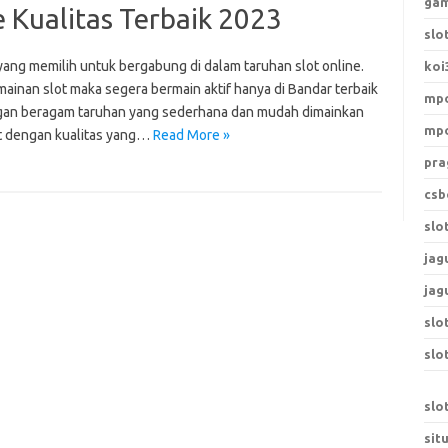
gam
 Kualitas Terbaik 2023
slo
yang memilih untuk bergabung di dalam taruhan slot online.
koi
ainan slot maka segera bermain aktif hanya di Bandar terbaik
mp
engan beragam taruhan yang sederhana dan mudah dimainkan
mp
ot dengan kualitas yang…
Read More »
pra
cs
slo
jag
jag
slo
slo
slo
sit