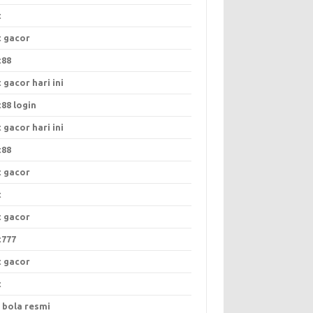
t
t gacor
t88
t gacor hari ini
t88 login
t gacor hari ini
t88
t gacor
t
t gacor
t777
t gacor
t
i bola resmi