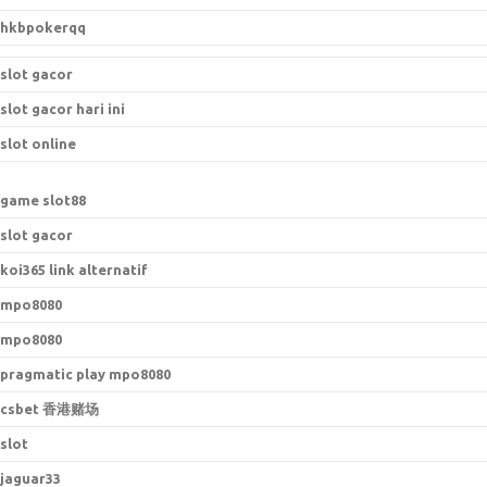
hkbpokerqq
slot gacor
slot gacor hari ini
slot online
game slot88
slot gacor
koi365 link alternatif
mpo8080
mpo8080
pragmatic play mpo8080
csbet 香港赌场
slot
jaguar33