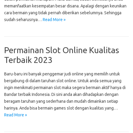
memanfaatkan kesempatan besar disana. Apalagi dengan keunikan
cara bermain yang tidak pernah diberikan sebelumnya. Sehingga
sudah seharusnya…
Read More »
Permainan Slot Online Kualitas
Terbaik 2023
Baru-baru ini banyak penggemar judi online yang memilih untuk
bergabung di dalam taruhan slot online. Untuk anda semua yang
ingin menikmati permainan slot maka segera bermain aktif hanya di
Bandar terbaik Indonesia. Di sini anda akan dihadapkan dengan
beragam taruhan yang sederhana dan mudah dimainkan setiap
harinya. Anda bisa bermain games slot dengan kualitas yang…
Read More »