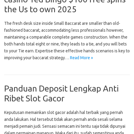
the Us to own 2025
The fresh desk size inside Small Baccarat are smaller than old-
fashioned baccarat, accommodating less professionals however,
maintaining a comparable complete games construction. When the
both hands total eight or nine, they leads to a tie, and you will bets
to your Tie earn. Expertise these effective hands scenarios is key to
improving your baccarat strategy…
Read More »
Panduan Deposit Lengkap Anti
Ribet Slot Gacor
Keputusan memainkan slot gacor adalah hal terbaik yang pernah
anda lakukan. Hal tersebut tidak akan pernah anda sesali selama
menjadi pemain judi. Sensasi semacam ini tentu saja tidak dipunyai
dalam permainan manapun. Maka dari itu, sudah semestinya anda