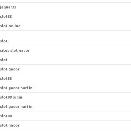
jaguar33
slot88
slot online
slot
situs slot gacor
slot
slot gacor
slot88
slot gacor hari ini
slot88 login
slot gacor hari ini
slot88
slot gacor