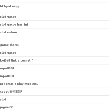
hkbpokerqq
slot gacor
slot gacor hari ini
slot online
game slot88
slot gacor
koi365 link alternatif
mpo8080
mpo8080
pragmatic play mpo8080
csbet 香港赌场
slot
jaguar33