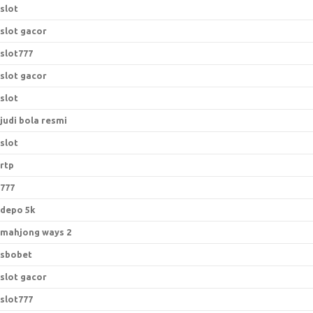
slot
slot gacor
slot777
slot gacor
slot
judi bola resmi
slot
rtp
777
depo 5k
mahjong ways 2
sbobet
slot gacor
slot777