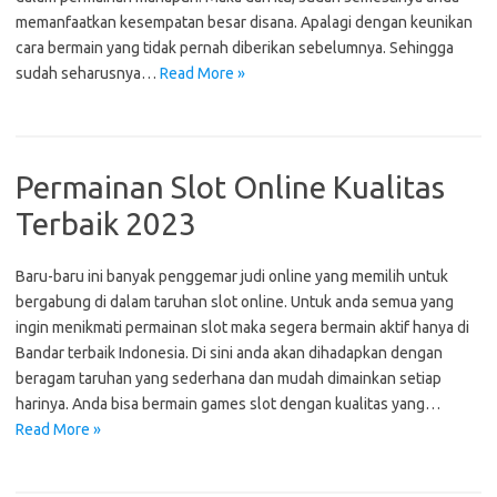
memanfaatkan kesempatan besar disana. Apalagi dengan keunikan
cara bermain yang tidak pernah diberikan sebelumnya. Sehingga
sudah seharusnya…
Read More »
Permainan Slot Online Kualitas
Terbaik 2023
Baru-baru ini banyak penggemar judi online yang memilih untuk
bergabung di dalam taruhan slot online. Untuk anda semua yang
ingin menikmati permainan slot maka segera bermain aktif hanya di
Bandar terbaik Indonesia. Di sini anda akan dihadapkan dengan
beragam taruhan yang sederhana dan mudah dimainkan setiap
harinya. Anda bisa bermain games slot dengan kualitas yang…
Read More »