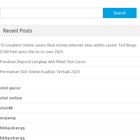
S
e
a
Recent Posts
r
c
10 Greatest Online casino Real money Internet sites within casino Ted Bingo
h
$100 free spins the Us to own 2025
f
Panduan Deposit Lengkap Anti Ribet Slot Gacor
o
r
Permainan Slot Online Kualitas Terbaik 2023
:
slot gacor
slot online
slot88
mejavip
hkbpokerqq
hkbpokerqq