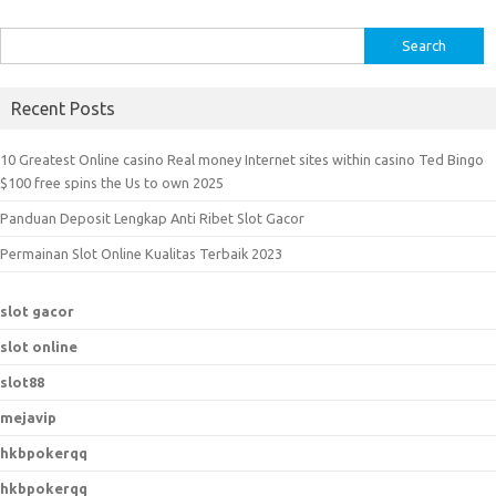
S
e
a
Recent Posts
r
c
10 Greatest Online casino Real money Internet sites within casino Ted Bingo
h
$100 free spins the Us to own 2025
f
Panduan Deposit Lengkap Anti Ribet Slot Gacor
o
r
Permainan Slot Online Kualitas Terbaik 2023
:
slot gacor
slot online
slot88
mejavip
hkbpokerqq
hkbpokerqq