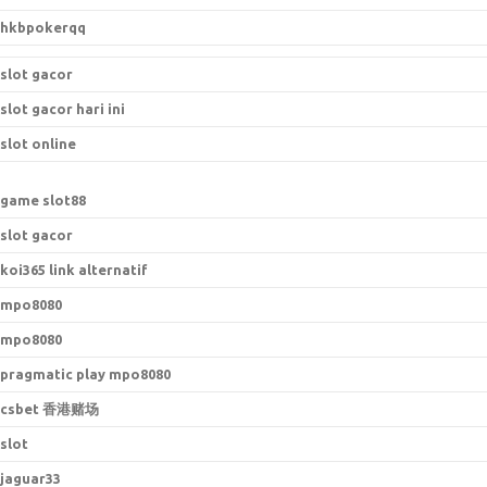
hkbpokerqq
slot gacor
slot gacor hari ini
slot online
game slot88
slot gacor
koi365 link alternatif
mpo8080
mpo8080
pragmatic play mpo8080
csbet 香港赌场
slot
jaguar33