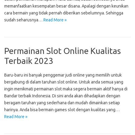
memanfaatkan kesempatan besar disana. Apalagi dengan keunikan
cara bermain yang tidak pernah diberikan sebelumnya. Sehingga
sudah seharusnya…
Read More »
Permainan Slot Online Kualitas
Terbaik 2023
Baru-baru ini banyak penggemar judi online yang memilih untuk
bergabung di dalam taruhan slot online. Untuk anda semua yang
ingin menikmati permainan slot maka segera bermain aktif hanya di
Bandar terbaik Indonesia. Di sini anda akan dihadapkan dengan
beragam taruhan yang sederhana dan mudah dimainkan setiap
harinya. Anda bisa bermain games slot dengan kualitas yang…
Read More »