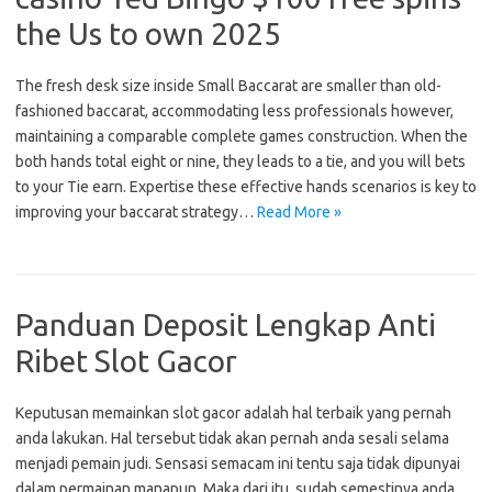
the Us to own 2025
The fresh desk size inside Small Baccarat are smaller than old-
fashioned baccarat, accommodating less professionals however,
maintaining a comparable complete games construction. When the
both hands total eight or nine, they leads to a tie, and you will bets
to your Tie earn. Expertise these effective hands scenarios is key to
improving your baccarat strategy…
Read More »
Panduan Deposit Lengkap Anti
Ribet Slot Gacor
Keputusan memainkan slot gacor adalah hal terbaik yang pernah
anda lakukan. Hal tersebut tidak akan pernah anda sesali selama
menjadi pemain judi. Sensasi semacam ini tentu saja tidak dipunyai
dalam permainan manapun. Maka dari itu, sudah semestinya anda