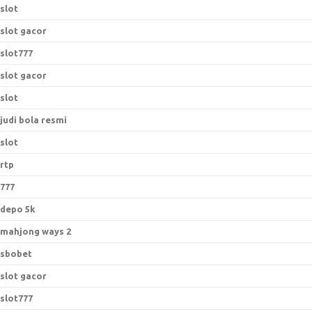
slot
slot gacor
slot777
slot gacor
slot
judi bola resmi
slot
rtp
777
depo 5k
mahjong ways 2
sbobet
slot gacor
slot777