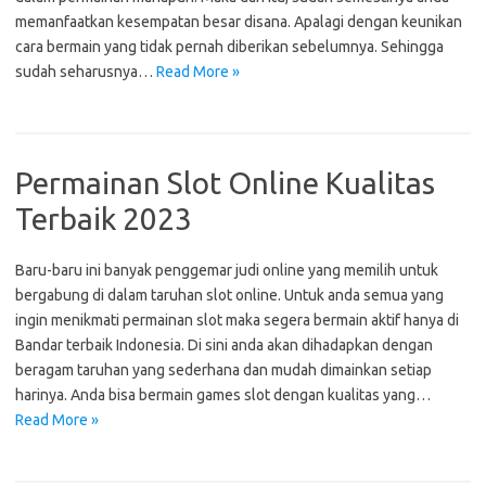
memanfaatkan kesempatan besar disana. Apalagi dengan keunikan
cara bermain yang tidak pernah diberikan sebelumnya. Sehingga
sudah seharusnya…
Read More »
Permainan Slot Online Kualitas
Terbaik 2023
Baru-baru ini banyak penggemar judi online yang memilih untuk
bergabung di dalam taruhan slot online. Untuk anda semua yang
ingin menikmati permainan slot maka segera bermain aktif hanya di
Bandar terbaik Indonesia. Di sini anda akan dihadapkan dengan
beragam taruhan yang sederhana dan mudah dimainkan setiap
harinya. Anda bisa bermain games slot dengan kualitas yang…
Read More »