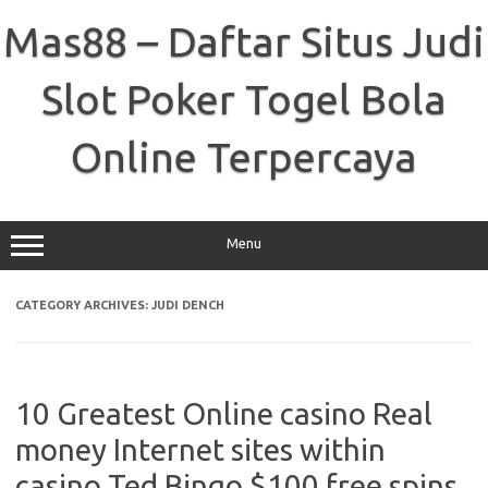
Skip
to
Mas88 – Daftar Situs Judi
content
Slot Poker Togel Bola
Online Terpercaya
Menu
CATEGORY ARCHIVES:
JUDI DENCH
10 Greatest Online casino Real
money Internet sites within
casino Ted Bingo $100 free spins