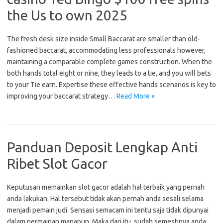
the Us to own 2025
The fresh desk size inside Small Baccarat are smaller than old-
fashioned baccarat, accommodating less professionals however,
maintaining a comparable complete games construction. When the
both hands total eight or nine, they leads to a tie, and you will bets
to your Tie earn. Expertise these effective hands scenarios is key to
improving your baccarat strategy…
Read More »
Panduan Deposit Lengkap Anti
Ribet Slot Gacor
Keputusan memainkan slot gacor adalah hal terbaik yang pernah
anda lakukan. Hal tersebut tidak akan pernah anda sesali selama
menjadi pemain judi. Sensasi semacam ini tentu saja tidak dipunyai
dalam permainan manapun. Maka dari itu, sudah semestinya anda