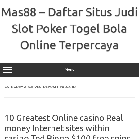
Skip
to
Mas88 – Daftar Situs Judi
content
Slot Poker Togel Bola
Online Terpercaya
Menu
CATEGORY ARCHIVES:
DEPOSIT PULSA 80
10 Greatest Online casino Real
money Internet sites within
casino Ted Bingo $100 free spins