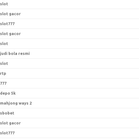
slot
slot gacor
slot777
slot gacor
slot
judi bola resmi
slot
rtp
777
depo 5k
mahjong ways 2
sbobet
slot gacor
slot777