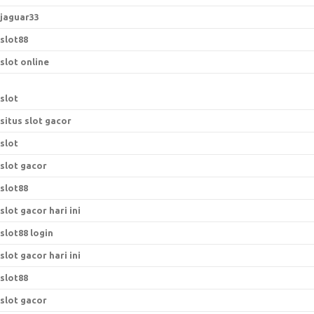
jaguar33
slot88
slot online
slot
situs slot gacor
slot
slot gacor
slot88
slot gacor hari ini
slot88 login
slot gacor hari ini
slot88
slot gacor