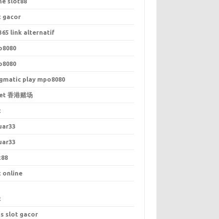
e slot88
t gacor
365 link alternatif
o8080
o8080
gmatic play mpo8080
bet 香港赌场
t
uar33
uar33
t88
t online
t
us slot gacor