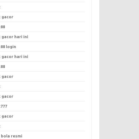
t
t gacor
t88
t gacor hari ini
t88 login
t gacor hari ini
t88
t gacor
t
t gacor
t777
t gacor
t
i bola resmi