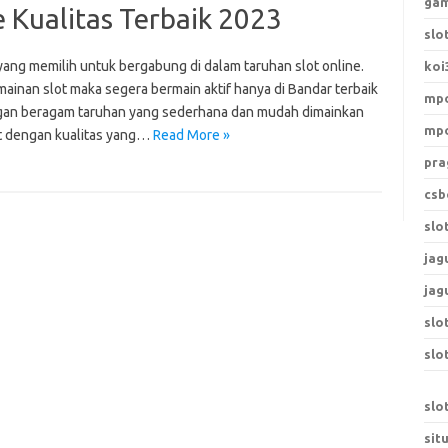
gam
 Kualitas Terbaik 2023
slo
yang memilih untuk bergabung di dalam taruhan slot online.
koi
ainan slot maka segera bermain aktif hanya di Bandar terbaik
mp
engan beragam taruhan yang sederhana dan mudah dimainkan
mp
ot dengan kualitas yang…
Read More »
pra
cs
slo
jag
jag
slo
slo
slo
sit