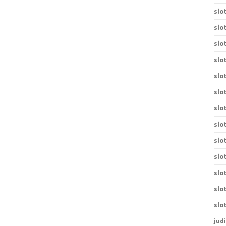
slo
slo
slo
slo
slo
slo
slo
slo
slo
slo
slo
slo
slo
jud