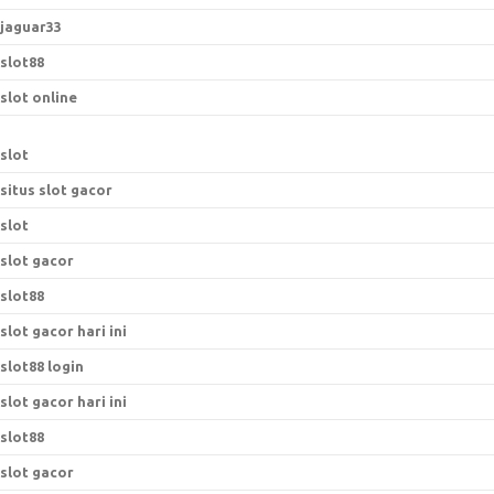
jaguar33
slot88
slot online
slot
situs slot gacor
slot
slot gacor
slot88
slot gacor hari ini
slot88 login
slot gacor hari ini
slot88
slot gacor