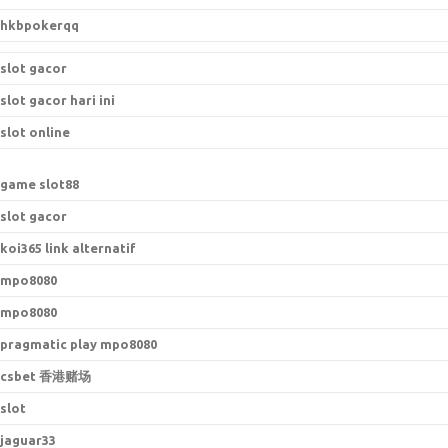
hkbpokerqq
slot gacor
slot gacor hari ini
slot online
game slot88
slot gacor
koi365 link alternatif
mpo8080
mpo8080
pragmatic play mpo8080
csbet 香港赌场
slot
jaguar33