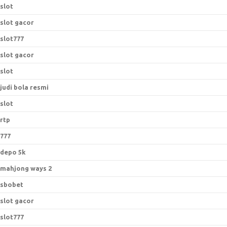
slot
slot gacor
slot777
slot gacor
slot
judi bola resmi
slot
rtp
777
depo 5k
mahjong ways 2
sbobet
slot gacor
slot777