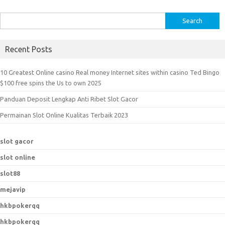
S
e
a
Recent Posts
r
c
10 Greatest Online casino Real money Internet sites within casino Ted Bingo
h
$100 free spins the Us to own 2025
f
Panduan Deposit Lengkap Anti Ribet Slot Gacor
o
r
Permainan Slot Online Kualitas Terbaik 2023
:
slot gacor
slot online
slot88
mejavip
hkbpokerqq
hkbpokerqq