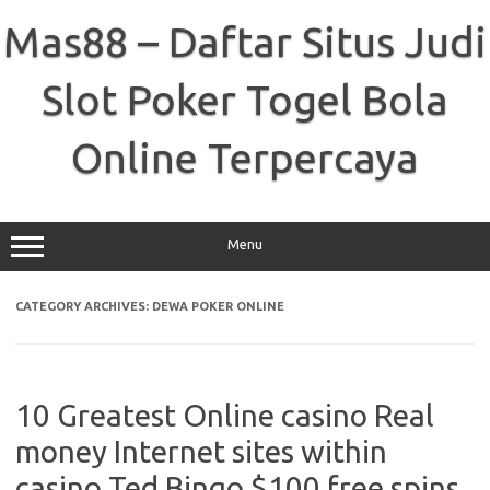
Skip
to
Mas88 – Daftar Situs Judi
content
Slot Poker Togel Bola
Online Terpercaya
Menu
CATEGORY ARCHIVES:
DEWA POKER ONLINE
10 Greatest Online casino Real
money Internet sites within
casino Ted Bingo $100 free spins