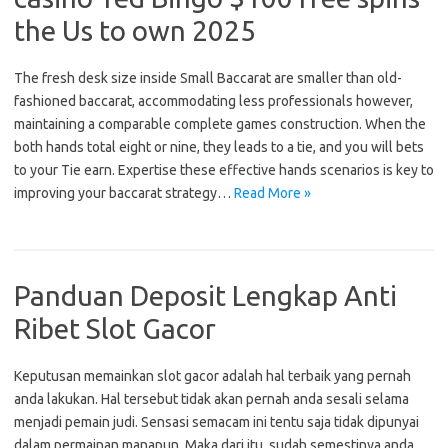
the Us to own 2025
The fresh desk size inside Small Baccarat are smaller than old-
fashioned baccarat, accommodating less professionals however,
maintaining a comparable complete games construction. When the
both hands total eight or nine, they leads to a tie, and you will bets
to your Tie earn. Expertise these effective hands scenarios is key to
improving your baccarat strategy…
Read More »
Panduan Deposit Lengkap Anti
Ribet Slot Gacor
Keputusan memainkan slot gacor adalah hal terbaik yang pernah
anda lakukan. Hal tersebut tidak akan pernah anda sesali selama
menjadi pemain judi. Sensasi semacam ini tentu saja tidak dipunyai
dalam permainan manapun. Maka dari itu, sudah semestinya anda