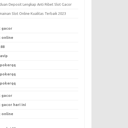
duan Deposit Lengkap Anti Ribet Slot Gacor
mainan Slot Online Kualitas Terbaik 2023
t gacor
t online
t88
avip
bpokerqq
bpokerqq
bpokerqq
t gacor
t gacor hari ini
t online