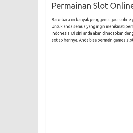
Permainan Slot Online
Baru-baru ini banyak penggemar judi online 
Untuk anda semua yang ingin menikmati perm
Indonesia. Di sini anda akan dihadapkan d
setiap harinya. Anda bisa bermain games sl