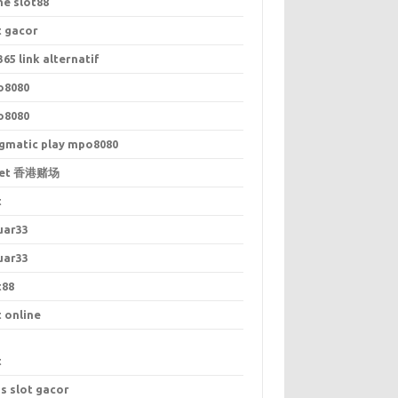
e slot88
t gacor
365 link alternatif
o8080
o8080
gmatic play mpo8080
bet 香港赌场
t
uar33
uar33
t88
t online
t
us slot gacor