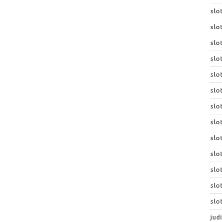
slo
slo
slo
slo
slo
slo
slo
slo
slo
slo
slo
slo
slo
jud