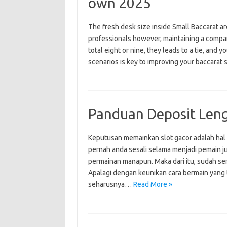
own 2025
The fresh desk size inside Small Baccarat a
professionals however, maintaining a comp
total eight or nine, they leads to a tie, and 
scenarios is key to improving your baccarat
Panduan Deposit Leng
Keputusan memainkan slot gacor adalah hal t
pernah anda sesali selama menjadi pemain ju
permainan manapun. Maka dari itu, sudah s
Apalagi dengan keunikan cara bermain yang 
seharusnya…
Read More »