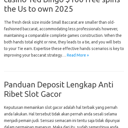
the Us to own 2025
The fresh desk size inside Small Baccarat are smaller than old-
fashioned baccarat, accommodating less professionals however,
maintaining a comparable complete games construction. When the
both hands total eight or nine, they leads to a tie, and you will bets
to your Tie earn. Expertise these effective hands scenarios is key to
improving your baccarat strategy…
Read More »
Panduan Deposit Lengkap Anti
Ribet Slot Gacor
Keputusan memainkan slot gacor adalah hal terbaik yang pernah
anda lakukan. Hal tersebut tidak akan pernah anda sesali selama
menjadi pemain judi. Sensasi semacam ini tentu saja tidak dipunyai
dalam permainan manapun. Maka dari itu, sudah semestinya anda