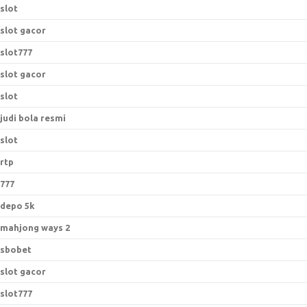
slot
slot gacor
slot777
slot gacor
slot
judi bola resmi
slot
rtp
777
depo 5k
mahjong ways 2
sbobet
slot gacor
slot777