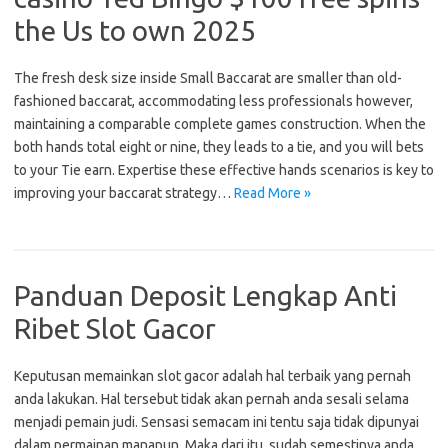
the Us to own 2025
The fresh desk size inside Small Baccarat are smaller than old-
fashioned baccarat, accommodating less professionals however,
maintaining a comparable complete games construction. When the
both hands total eight or nine, they leads to a tie, and you will bets
to your Tie earn. Expertise these effective hands scenarios is key to
improving your baccarat strategy…
Read More »
Panduan Deposit Lengkap Anti
Ribet Slot Gacor
Keputusan memainkan slot gacor adalah hal terbaik yang pernah
anda lakukan. Hal tersebut tidak akan pernah anda sesali selama
menjadi pemain judi. Sensasi semacam ini tentu saja tidak dipunyai
dalam permainan manapun. Maka dari itu, sudah semestinya anda