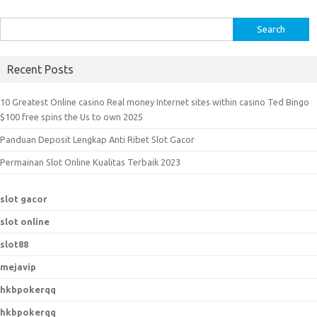
S
e
a
Recent Posts
r
c
10 Greatest Online casino Real money Internet sites within casino Ted Bingo
h
$100 free spins the Us to own 2025
f
Panduan Deposit Lengkap Anti Ribet Slot Gacor
o
r
Permainan Slot Online Kualitas Terbaik 2023
:
slot gacor
slot online
slot88
mejavip
hkbpokerqq
hkbpokerqq