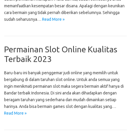
memanfaatkan kesempatan besar disana. Apalagi dengan keunikan
cara bermain yang tidak pernah diberikan sebelumnya. Sehingga
sudah seharusnya…
Read More »
Permainan Slot Online Kualitas
Terbaik 2023
Baru-baru ini banyak penggemar judi online yang memilih untuk
bergabung di dalam taruhan slot online. Untuk anda semua yang
ingin menikmati permainan slot maka segera bermain aktif hanya di
Bandar terbaik Indonesia. Di sini anda akan dihadapkan dengan
beragam taruhan yang sederhana dan mudah dimainkan setiap
harinya. Anda bisa bermain games slot dengan kualitas yang…
Read More »