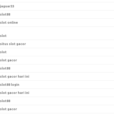
jaguar33
slot88
slot online
slot
situs slot gacor
slot
slot gacor
slot88
slot gacor hari ini
slot88 login
slot gacor hari ini
slot88
slot gacor