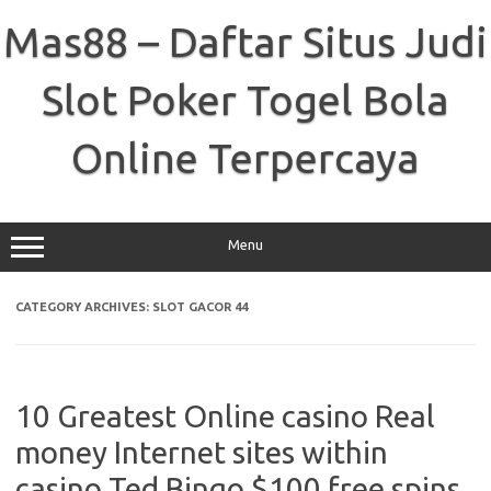
Skip
to
Mas88 – Daftar Situs Judi
content
Slot Poker Togel Bola
Online Terpercaya
Menu
CATEGORY ARCHIVES:
SLOT GACOR 44
10 Greatest Online casino Real
money Internet sites within
casino Ted Bingo $100 free spins