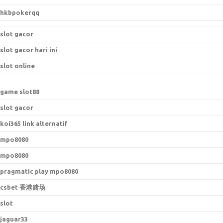
hkbpokerqq
slot gacor
slot gacor hari ini
slot online
game slot88
slot gacor
koi365 link alternatif
mpo8080
mpo8080
pragmatic play mpo8080
csbet 香港赌场
slot
jaguar33