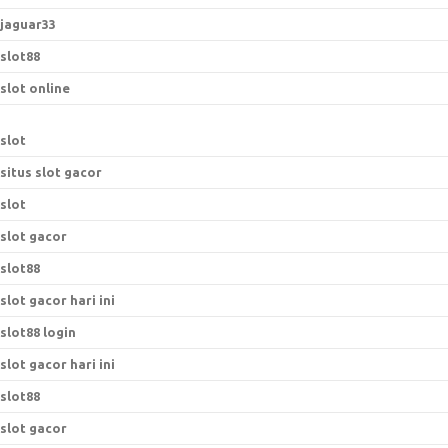
jaguar33
slot88
slot online
slot
situs slot gacor
slot
slot gacor
slot88
slot gacor hari ini
slot88 login
slot gacor hari ini
slot88
slot gacor