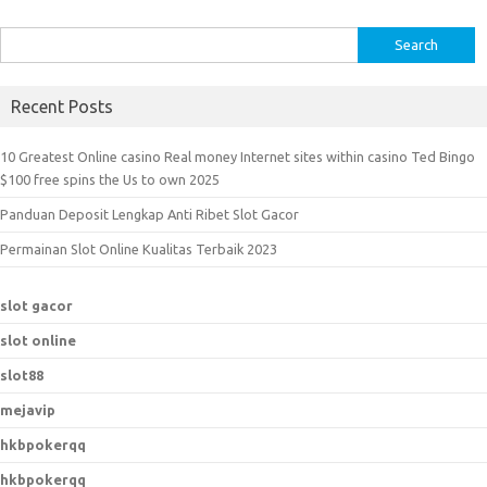
S
e
a
Recent Posts
r
c
10 Greatest Online casino Real money Internet sites within casino Ted Bingo
h
$100 free spins the Us to own 2025
f
Panduan Deposit Lengkap Anti Ribet Slot Gacor
o
r
Permainan Slot Online Kualitas Terbaik 2023
:
slot gacor
slot online
slot88
mejavip
hkbpokerqq
hkbpokerqq