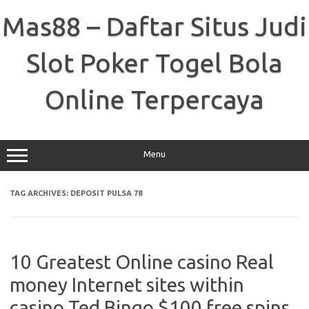
Skip
to
Mas88 – Daftar Situs Judi
content
Slot Poker Togel Bola
Online Terpercaya
Menu
TAG ARCHIVES:
DEPOSIT PULSA 78
10 Greatest Online casino Real
money Internet sites within
casino Ted Bingo $100 free spins