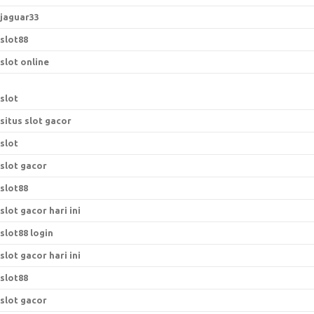
jaguar33
slot88
slot online
slot
situs slot gacor
slot
slot gacor
slot88
slot gacor hari ini
slot88 login
slot gacor hari ini
slot88
slot gacor