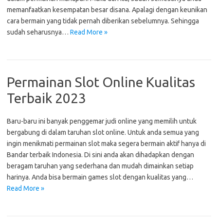
memanfaatkan kesempatan besar disana. Apalagi dengan keunikan
cara bermain yang tidak pernah diberikan sebelumnya. Sehingga
sudah seharusnya…
Read More »
Permainan Slot Online Kualitas
Terbaik 2023
Baru-baru ini banyak penggemar judi online yang memilih untuk
bergabung di dalam taruhan slot online. Untuk anda semua yang
ingin menikmati permainan slot maka segera bermain aktif hanya di
Bandar terbaik Indonesia. Di sini anda akan dihadapkan dengan
beragam taruhan yang sederhana dan mudah dimainkan setiap
harinya. Anda bisa bermain games slot dengan kualitas yang…
Read More »