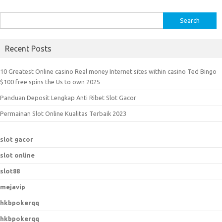
S
e
a
Recent Posts
r
c
10 Greatest Online casino Real money Internet sites within casino Ted Bingo
h
$100 free spins the Us to own 2025
f
Panduan Deposit Lengkap Anti Ribet Slot Gacor
o
r
Permainan Slot Online Kualitas Terbaik 2023
:
slot gacor
slot online
slot88
mejavip
hkbpokerqq
hkbpokerqq