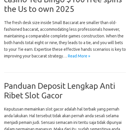
the Us to own 2025
The fresh desk size inside Small Baccarat are smaller than old-
fashioned baccarat, accommodating less professionals however,
maintaining a comparable complete games construction. When the
both hands total eight or nine, they leads to a tie, and you will bets
to your Tie earn. Expertise these effective hands scenarios is key to
improving your baccarat strategy…
Read More »
Panduan Deposit Lengkap Anti
Ribet Slot Gacor
Keputusan memainkan slot gacor adalah hal terbaik yang pernah
anda lakukan. Hal tersebut tidak akan pernah anda sesali selama
menjadi pemain judi. Sensasi semacam ini tentu saja tidak dipunyai
dalam permainan manapun. Maka dari itu, sudah semestinya anda