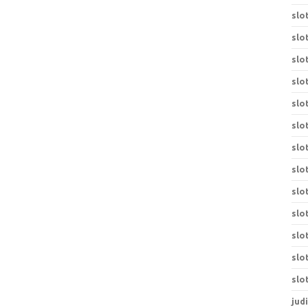
slo
slo
slo
slo
slo
slo
slo
slo
slo
slo
slo
slo
slo
jud