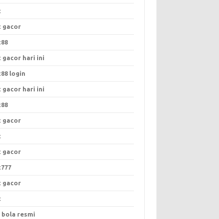
t
t gacor
t88
t gacor hari ini
t88 login
t gacor hari ini
t88
t gacor
t
t gacor
t777
t gacor
t
i bola resmi