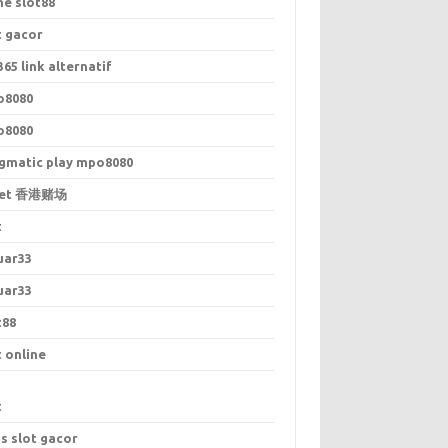
e slot88
t gacor
365 link alternatif
o8080
o8080
gmatic play mpo8080
bet 香港赌场
t
uar33
uar33
t88
t online
t
us slot gacor