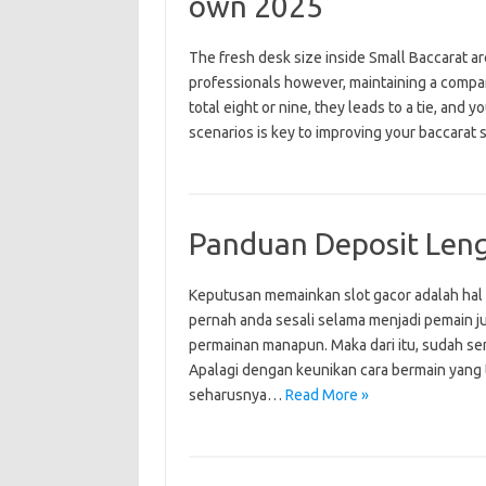
own 2025
The fresh desk size inside Small Baccarat a
professionals however, maintaining a comp
total eight or nine, they leads to a tie, and 
scenarios is key to improving your baccarat
Panduan Deposit Leng
Keputusan memainkan slot gacor adalah hal t
pernah anda sesali selama menjadi pemain ju
permainan manapun. Maka dari itu, sudah s
Apalagi dengan keunikan cara bermain yang 
seharusnya…
Read More »