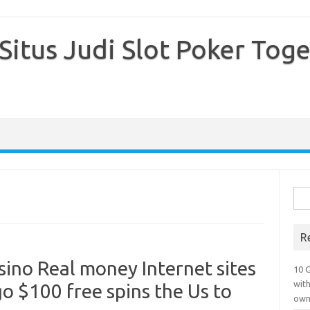
Situs Judi Slot Poker Toge
Sea
for:
R
sino Real money Internet sites
10 G
with
o $100 free spins the Us to
own