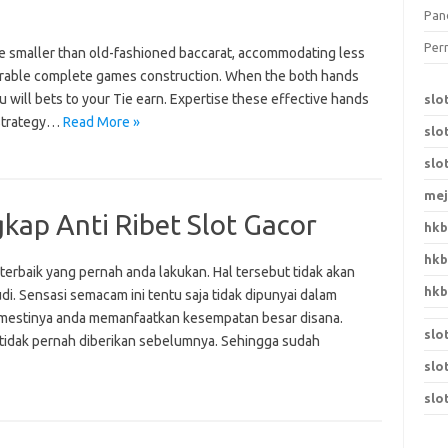
Pan
Per
re smaller than old-fashioned baccarat, accommodating less
arable complete games construction. When the both hands
you will bets to your Tie earn. Expertise these effective hands
slo
 strategy…
Read More »
slo
slo
mej
kap Anti Ribet Slot Gacor
hk
hk
erbaik yang pernah anda lakukan. Hal tersebut tidak akan
hk
di. Sensasi semacam ini tentu saja tidak dipunyai dalam
emestinya anda memanfaatkan kesempatan besar disana.
slo
tidak pernah diberikan sebelumnya. Sehingga sudah
slo
slo