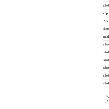
slo
rtp
777
dep
mah
sbo
slo
slo
slo
slo
slo
Fo
ja