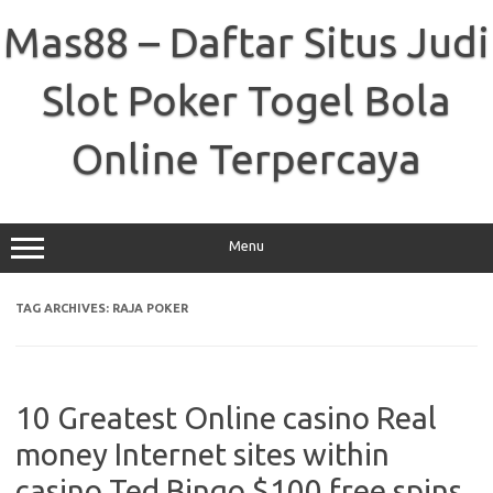
Skip
to
Mas88 – Daftar Situs Judi
content
Slot Poker Togel Bola
Online Terpercaya
Menu
TAG ARCHIVES:
RAJA POKER
10 Greatest Online casino Real
money Internet sites within
casino Ted Bingo $100 free spins