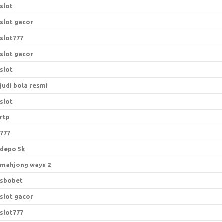
slot
slot gacor
slot777
slot gacor
slot
judi bola resmi
slot
rtp
777
depo 5k
mahjong ways 2
sbobet
slot gacor
slot777