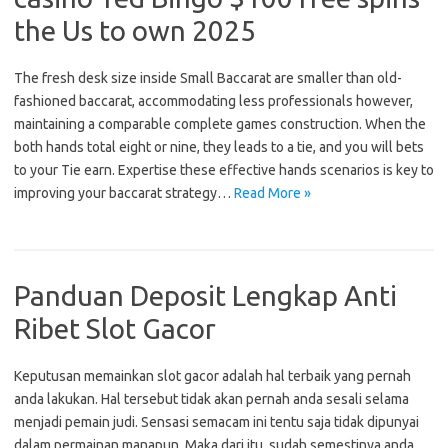
the Us to own 2025
The fresh desk size inside Small Baccarat are smaller than old-
fashioned baccarat, accommodating less professionals however,
maintaining a comparable complete games construction. When the
both hands total eight or nine, they leads to a tie, and you will bets
to your Tie earn. Expertise these effective hands scenarios is key to
improving your baccarat strategy…
Read More »
Panduan Deposit Lengkap Anti
Ribet Slot Gacor
Keputusan memainkan slot gacor adalah hal terbaik yang pernah
anda lakukan. Hal tersebut tidak akan pernah anda sesali selama
menjadi pemain judi. Sensasi semacam ini tentu saja tidak dipunyai
dalam permainan manapun. Maka dari itu, sudah semestinya anda