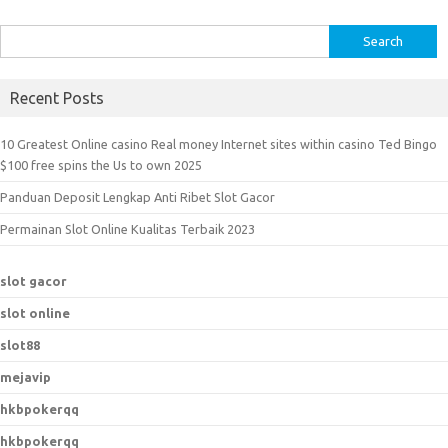
S
e
a
Recent Posts
r
c
10 Greatest Online casino Real money Internet sites within casino Ted Bingo
h
$100 free spins the Us to own 2025
f
Panduan Deposit Lengkap Anti Ribet Slot Gacor
o
r
Permainan Slot Online Kualitas Terbaik 2023
:
slot gacor
slot online
slot88
mejavip
hkbpokerqq
hkbpokerqq