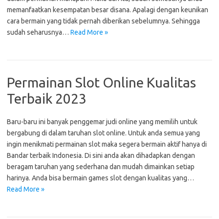
memanfaatkan kesempatan besar disana. Apalagi dengan keunikan
cara bermain yang tidak pernah diberikan sebelumnya. Sehingga
sudah seharusnya…
Read More »
Permainan Slot Online Kualitas
Terbaik 2023
Baru-baru ini banyak penggemar judi online yang memilih untuk
bergabung di dalam taruhan slot online. Untuk anda semua yang
ingin menikmati permainan slot maka segera bermain aktif hanya di
Bandar terbaik Indonesia. Di sini anda akan dihadapkan dengan
beragam taruhan yang sederhana dan mudah dimainkan setiap
harinya. Anda bisa bermain games slot dengan kualitas yang…
Read More »