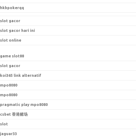
hkbpokerqq
slot gacor
slot gacor hari ini
slot online
game slot88
slot gacor
koi365 link alternatif
mpo8080
mpo8080
pragmatic play mpo8080
csbet 香港赌场
slot
jaguar33