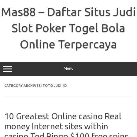
Skip
to
Mas88 – Daftar Situs Judi
content
Slot Poker Togel Bola
Online Terpercaya
Menu
CATEGORY ARCHIVES:
TOTO JUDI 4D
10 Greatest Online casino Real
money Internet sites within
casino Ted Bingo $100 free spins