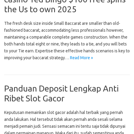
the Us to own 2025
The fresh desk size inside Small Baccarat are smaller than old-
fashioned baccarat, accommodating less professionals however,
maintaining a comparable complete games construction. When the
both hands total eight or nine, they leads to a tie, and you will bets
to your Tie earn. Expertise these effective hands scenarios is key to
improving your baccarat strategy…
Read More »
Panduan Deposit Lengkap Anti
Ribet Slot Gacor
Keputusan memainkan slot gacor adalah hal terbaik yang pernah
anda lakukan. Hal tersebut tidak akan pernah anda sesali selama
menjadi pemain judi. Sensasi semacam ini tentu saja tidak dipunyai
dalam permainan manapun. Maka dari itu, sudah semestinya anda