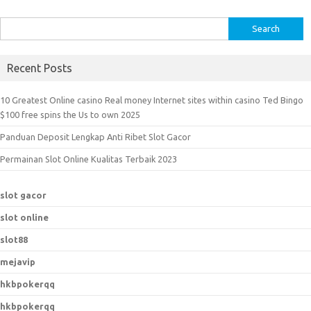
S
e
a
Recent Posts
r
c
10 Greatest Online casino Real money Internet sites within casino Ted Bingo
h
$100 free spins the Us to own 2025
f
Panduan Deposit Lengkap Anti Ribet Slot Gacor
o
r
Permainan Slot Online Kualitas Terbaik 2023
:
slot gacor
slot online
slot88
mejavip
hkbpokerqq
hkbpokerqq