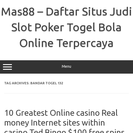
Skip
to
Mas88 – Daftar Situs Judi
content
Slot Poker Togel Bola
Online Terpercaya
Menu
TAG ARCHIVES:
BANDAR TOGEL 132
10 Greatest Online casino Real
money Internet sites within
casino Ted Bingo $100 free spins