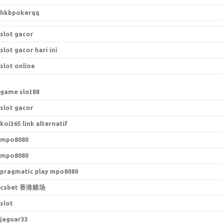
hkbpokerqq
slot gacor
slot gacor hari ini
slot online
game slot88
slot gacor
koi365 link alternatif
mpo8080
mpo8080
pragmatic play mpo8080
csbet 香港赌场
slot
jaguar33