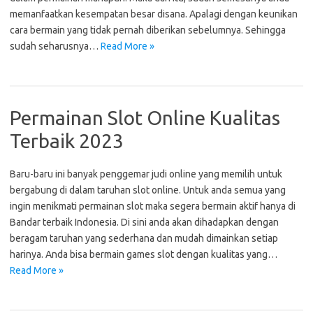
memanfaatkan kesempatan besar disana. Apalagi dengan keunikan
cara bermain yang tidak pernah diberikan sebelumnya. Sehingga
sudah seharusnya…
Read More »
Permainan Slot Online Kualitas
Terbaik 2023
Baru-baru ini banyak penggemar judi online yang memilih untuk
bergabung di dalam taruhan slot online. Untuk anda semua yang
ingin menikmati permainan slot maka segera bermain aktif hanya di
Bandar terbaik Indonesia. Di sini anda akan dihadapkan dengan
beragam taruhan yang sederhana dan mudah dimainkan setiap
harinya. Anda bisa bermain games slot dengan kualitas yang…
Read More »