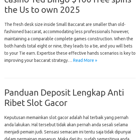
the Us to own 2025
The fresh desk size inside Small Baccarat are smaller than old-
fashioned baccarat, accommodating less professionals however,
maintaining a comparable complete games construction. When the
both hands total eight or nine, they leads to a tie, and you will bets
to your Tie earn. Expertise these effective hands scenarios is key to
improving your baccarat strategy…
Read More »
Panduan Deposit Lengkap Anti
Ribet Slot Gacor
Keputusan memainkan slot gacor adalah hal terbaik yang pernah
anda lakukan. Hal tersebut tidak akan pernah anda sesali selama
menjadi pemain judi. Sensasi semacam ini tentu saja tidak dipunyai
dalam permainan manapun. Maka dari itu, sudah semestinya anda