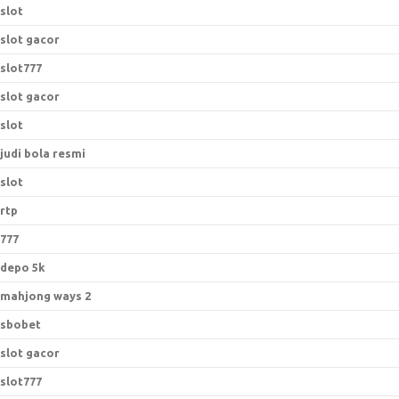
slot
slot gacor
slot777
slot gacor
slot
judi bola resmi
slot
rtp
777
depo 5k
mahjong ways 2
sbobet
slot gacor
slot777