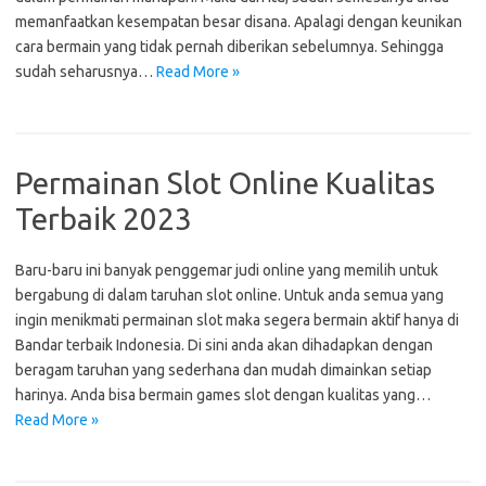
memanfaatkan kesempatan besar disana. Apalagi dengan keunikan
cara bermain yang tidak pernah diberikan sebelumnya. Sehingga
sudah seharusnya…
Read More »
Permainan Slot Online Kualitas
Terbaik 2023
Baru-baru ini banyak penggemar judi online yang memilih untuk
bergabung di dalam taruhan slot online. Untuk anda semua yang
ingin menikmati permainan slot maka segera bermain aktif hanya di
Bandar terbaik Indonesia. Di sini anda akan dihadapkan dengan
beragam taruhan yang sederhana dan mudah dimainkan setiap
harinya. Anda bisa bermain games slot dengan kualitas yang…
Read More »