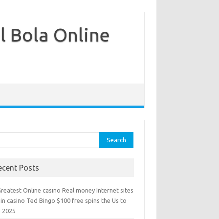
l Bola Online
rch
ecent Posts
reatest Online casino Real money Internet sites
in casino Ted Bingo $100 free spins the Us to
 2025