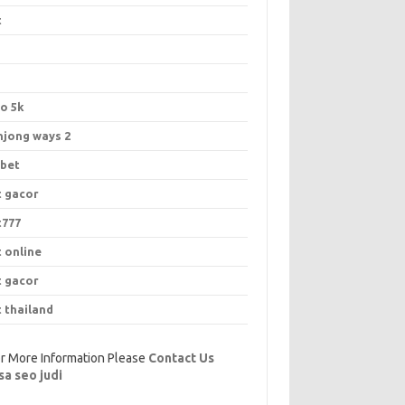
t
o 5k
jong ways 2
bet
t gacor
t777
t online
t gacor
t thailand
r More Information Please
Contact Us
sa seo judi