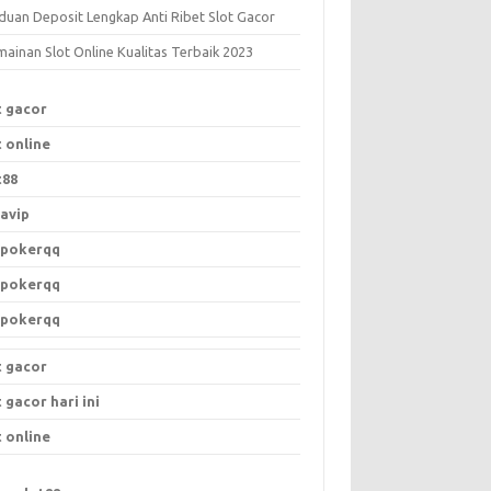
duan Deposit Lengkap Anti Ribet Slot Gacor
mainan Slot Online Kualitas Terbaik 2023
t gacor
t online
t88
avip
bpokerqq
bpokerqq
bpokerqq
t gacor
t gacor hari ini
t online