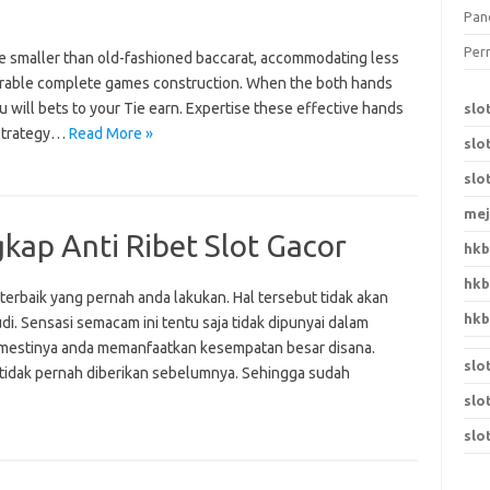
Pan
Per
re smaller than old-fashioned baccarat, accommodating less
arable complete games construction. When the both hands
you will bets to your Tie earn. Expertise these effective hands
slo
 strategy…
Read More »
slo
slo
mej
kap Anti Ribet Slot Gacor
hk
hk
erbaik yang pernah anda lakukan. Hal tersebut tidak akan
hk
di. Sensasi semacam ini tentu saja tidak dipunyai dalam
emestinya anda memanfaatkan kesempatan besar disana.
slo
tidak pernah diberikan sebelumnya. Sehingga sudah
slo
slo