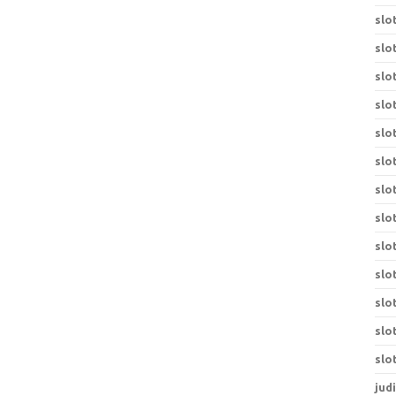
slo
slo
slo
slo
slo
slo
slo
slo
slo
slo
slo
slo
slo
jud