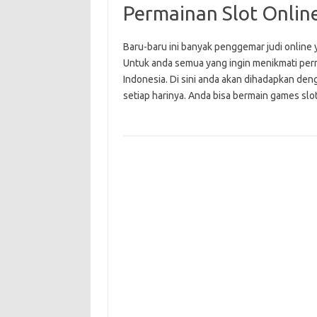
Permainan Slot Online
Baru-baru ini banyak penggemar judi online 
Untuk anda semua yang ingin menikmati perm
Indonesia. Di sini anda akan dihadapkan d
setiap harinya. Anda bisa bermain games sl