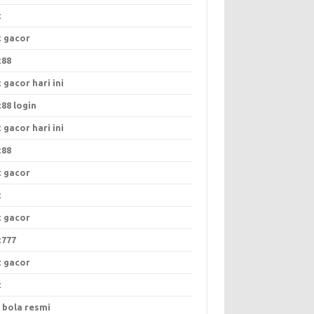
t
t gacor
t88
t gacor hari ini
t88 login
t gacor hari ini
t88
t gacor
t
t gacor
t777
t gacor
t
i bola resmi