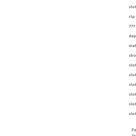
slo
rtp
777
dep
mah
sbo
slo
slo
slo
slo
slo
slo
Fo
ja