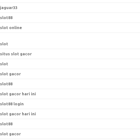
jaguar33
slot88
slot online
slot
situs slot gacor
slot
slot gacor
slot88
slot gacor hari ini
slot88 login
slot gacor hari ini
slot88
slot gacor