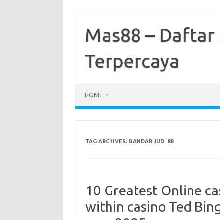
Skip
to
content
Mas88 – Daftar 
Terpercaya
HOME
TAG ARCHIVES:
BANDAR JUDI 88
10 Greatest Online ca
within casino Ted Bing