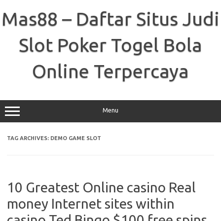
Skip
to
Mas88 – Daftar Situs Judi
content
Slot Poker Togel Bola
Online Terpercaya
Menu
TAG ARCHIVES:
DEMO GAME SLOT
10 Greatest Online casino Real
money Internet sites within
casino Ted Bingo $100 free spins