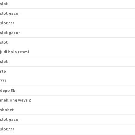
slot
slot gacor
slot777
slot gacor
slot
judi bola resmi
slot
rtp
777
depo 5k
mahjong ways 2
sbobet
slot gacor
slot777