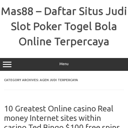
Skip
to
Mas88 – Daftar Situs Judi
content
Slot Poker Togel Bola
Online Terpercaya
Menu
CATEGORY ARCHIVES:
AGEN JUDI TERPERCAYA
10 Greatest Online casino Real
money Internet sites within
casino Ted Bingo $100 free spins