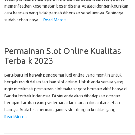
memanfaatkan kesempatan besar disana. Apalagi dengan keunikan
cara bermain yang tidak pernah diberikan sebelumnya. Sehingga
sudah seharusnya…
Read More »
Permainan Slot Online Kualitas
Terbaik 2023
Baru-baru ini banyak penggemar judi online yang memilih untuk
bergabung di dalam taruhan slot online. Untuk anda semua yang
ingin menikmati permainan slot maka segera bermain aktif hanya di
Bandar terbaik Indonesia. Di sini anda akan dihadapkan dengan
beragam taruhan yang sederhana dan mudah dimainkan setiap
harinya. Anda bisa bermain games slot dengan kualitas yang…
Read More »