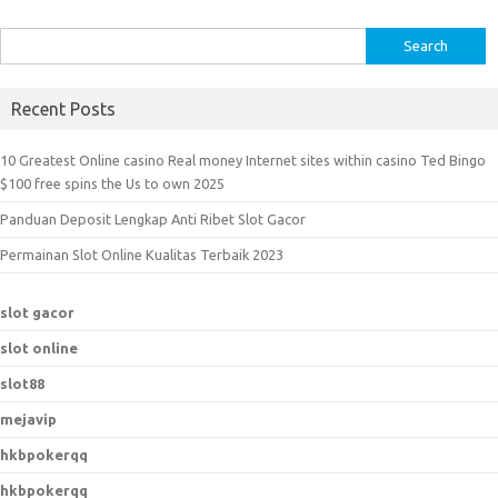
S
e
a
Recent Posts
r
c
10 Greatest Online casino Real money Internet sites within casino Ted Bingo
h
$100 free spins the Us to own 2025
f
Panduan Deposit Lengkap Anti Ribet Slot Gacor
o
r
Permainan Slot Online Kualitas Terbaik 2023
:
slot gacor
slot online
slot88
mejavip
hkbpokerqq
hkbpokerqq