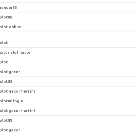
jaguar33
slot88
slot online
slot
situs slot gacor
slot
slot gacor
slot88
slot gacor hari ini
slot88 login
slot gacor hari ini
slot88
slot gacor