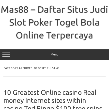
Skip
to
Mas88 – Daftar Situs Judi
content
Slot Poker Togel Bola
Online Terpercaya
Menu
CATEGORY ARCHIVES:
DEPOSIT PULSA 65
10 Greatest Online casino Real
money Internet sites within
casino Ted Bingo $100 free spins