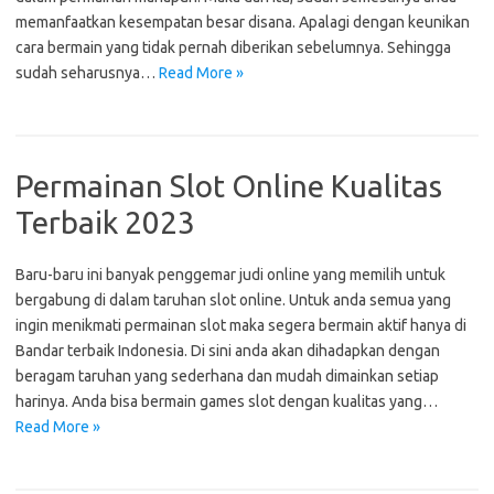
memanfaatkan kesempatan besar disana. Apalagi dengan keunikan
cara bermain yang tidak pernah diberikan sebelumnya. Sehingga
sudah seharusnya…
Read More »
Permainan Slot Online Kualitas
Terbaik 2023
Baru-baru ini banyak penggemar judi online yang memilih untuk
bergabung di dalam taruhan slot online. Untuk anda semua yang
ingin menikmati permainan slot maka segera bermain aktif hanya di
Bandar terbaik Indonesia. Di sini anda akan dihadapkan dengan
beragam taruhan yang sederhana dan mudah dimainkan setiap
harinya. Anda bisa bermain games slot dengan kualitas yang…
Read More »