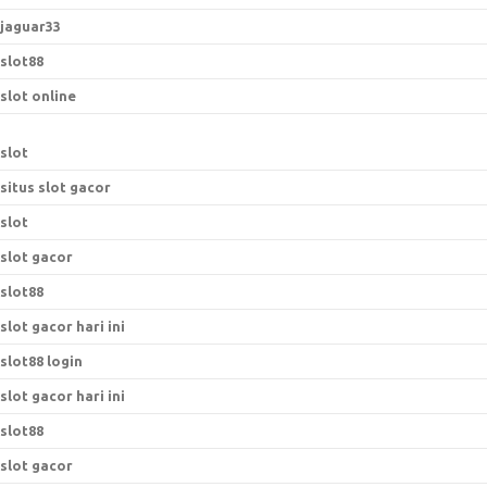
jaguar33
slot88
slot online
slot
situs slot gacor
slot
slot gacor
slot88
slot gacor hari ini
slot88 login
slot gacor hari ini
slot88
slot gacor