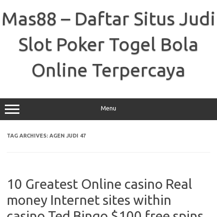
Skip
to
Mas88 – Daftar Situs Judi
content
Slot Poker Togel Bola
Online Terpercaya
Menu
TAG ARCHIVES:
AGEN JUDI 47
10 Greatest Online casino Real
money Internet sites within
casino Ted Bingo $100 free spins