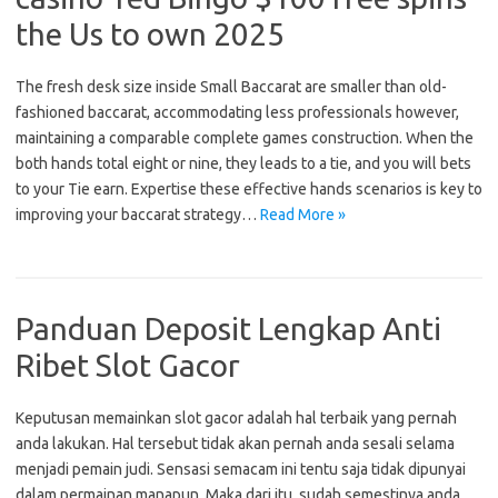
the Us to own 2025
The fresh desk size inside Small Baccarat are smaller than old-
fashioned baccarat, accommodating less professionals however,
maintaining a comparable complete games construction. When the
both hands total eight or nine, they leads to a tie, and you will bets
to your Tie earn. Expertise these effective hands scenarios is key to
improving your baccarat strategy…
Read More »
Panduan Deposit Lengkap Anti
Ribet Slot Gacor
Keputusan memainkan slot gacor adalah hal terbaik yang pernah
anda lakukan. Hal tersebut tidak akan pernah anda sesali selama
menjadi pemain judi. Sensasi semacam ini tentu saja tidak dipunyai
dalam permainan manapun. Maka dari itu, sudah semestinya anda