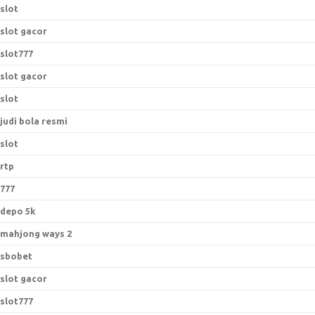
slot
slot gacor
slot777
slot gacor
slot
judi bola resmi
slot
rtp
777
depo 5k
mahjong ways 2
sbobet
slot gacor
slot777