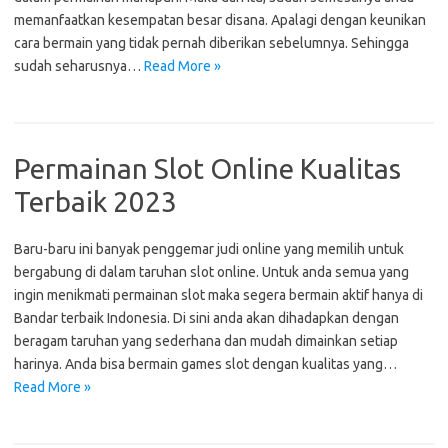
memanfaatkan kesempatan besar disana. Apalagi dengan keunikan
cara bermain yang tidak pernah diberikan sebelumnya. Sehingga
sudah seharusnya…
Read More »
Permainan Slot Online Kualitas
Terbaik 2023
Baru-baru ini banyak penggemar judi online yang memilih untuk
bergabung di dalam taruhan slot online. Untuk anda semua yang
ingin menikmati permainan slot maka segera bermain aktif hanya di
Bandar terbaik Indonesia. Di sini anda akan dihadapkan dengan
beragam taruhan yang sederhana dan mudah dimainkan setiap
harinya. Anda bisa bermain games slot dengan kualitas yang…
Read More »