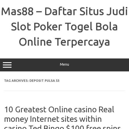
Skip
to
Mas88 – Daftar Situs Judi
content
Slot Poker Togel Bola
Online Terpercaya
Menu
TAG ARCHIVES:
DEPOSIT PULSA 53
10 Greatest Online casino Real
money Internet sites within
casino Ted Bingo $100 free spins