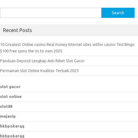
S
e
a
Recent Posts
r
c
10 Greatest Online casino Real money Internet sites within casino Ted Bingo
h
$100 free spins the Us to own 2025
f
Panduan Deposit Lengkap Anti Ribet Slot Gacor
o
r
Permainan Slot Online Kualitas Terbaik 2023
:
slot gacor
slot online
slot88
mejavip
hkbpokerqq
hkbpokerqq