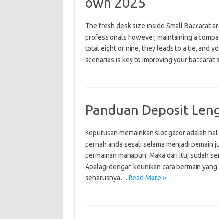
own 2025
The fresh desk size inside Small Baccarat a
professionals however, maintaining a comp
total eight or nine, they leads to a tie, and 
scenarios is key to improving your baccarat
Panduan Deposit Leng
Keputusan memainkan slot gacor adalah hal t
pernah anda sesali selama menjadi pemain ju
permainan manapun. Maka dari itu, sudah s
Apalagi dengan keunikan cara bermain yang 
seharusnya…
Read More »