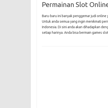
Permainan Slot Online
Baru-baru ini banyak penggemar judi online 
Untuk anda semua yang ingin menikmati perm
Indonesia. Di sini anda akan dihadapkan d
setiap harinya. Anda bisa bermain games sl