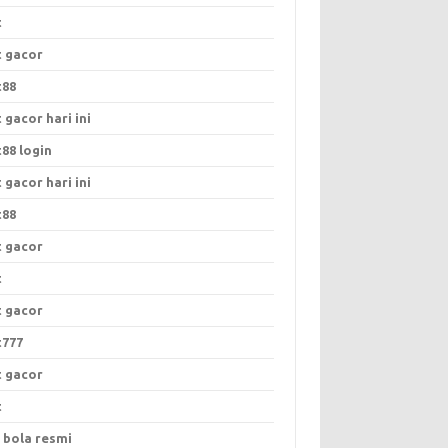
t
t gacor
t88
t gacor hari ini
t88 login
t gacor hari ini
t88
t gacor
t
t gacor
t777
t gacor
t
i bola resmi