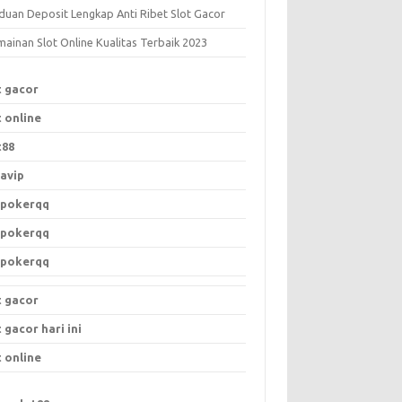
duan Deposit Lengkap Anti Ribet Slot Gacor
mainan Slot Online Kualitas Terbaik 2023
t gacor
t online
t88
avip
bpokerqq
bpokerqq
bpokerqq
t gacor
t gacor hari ini
t online