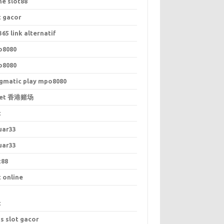
e slot88
t gacor
365 link alternatif
o8080
o8080
gmatic play mpo8080
bet 香港赌场
t
uar33
uar33
t88
t online
t
us slot gacor