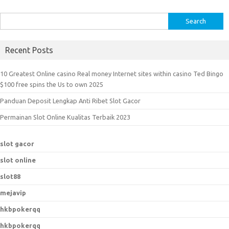
S
e
a
Recent Posts
r
c
10 Greatest Online casino Real money Internet sites within casino Ted Bingo
h
$100 free spins the Us to own 2025
f
Panduan Deposit Lengkap Anti Ribet Slot Gacor
o
r
Permainan Slot Online Kualitas Terbaik 2023
:
slot gacor
slot online
slot88
mejavip
hkbpokerqq
hkbpokerqq