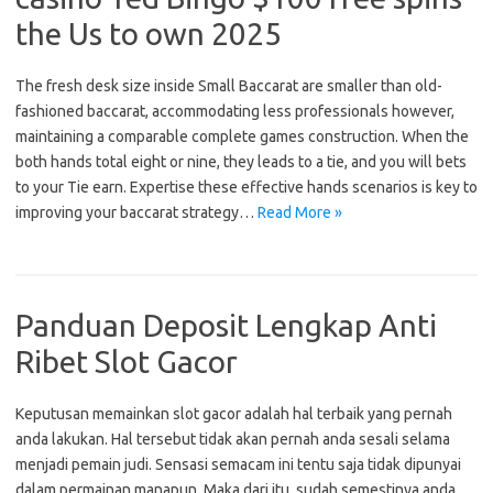
the Us to own 2025
The fresh desk size inside Small Baccarat are smaller than old-
fashioned baccarat, accommodating less professionals however,
maintaining a comparable complete games construction. When the
both hands total eight or nine, they leads to a tie, and you will bets
to your Tie earn. Expertise these effective hands scenarios is key to
improving your baccarat strategy…
Read More »
Panduan Deposit Lengkap Anti
Ribet Slot Gacor
Keputusan memainkan slot gacor adalah hal terbaik yang pernah
anda lakukan. Hal tersebut tidak akan pernah anda sesali selama
menjadi pemain judi. Sensasi semacam ini tentu saja tidak dipunyai
dalam permainan manapun. Maka dari itu, sudah semestinya anda