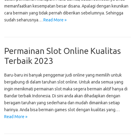
memanfaatkan kesempatan besar disana. Apalagi dengan keunikan
cara bermain yang tidak pernah diberikan sebelumnya. Sehingga
sudah seharusnya…
Read More »
Permainan Slot Online Kualitas
Terbaik 2023
Baru-baru ini banyak penggemar judi online yang memilih untuk
bergabung di dalam taruhan slot online. Untuk anda semua yang
ingin menikmati permainan slot maka segera bermain aktif hanya di
Bandar terbaik Indonesia. Di sini anda akan dihadapkan dengan
beragam taruhan yang sederhana dan mudah dimainkan setiap
harinya. Anda bisa bermain games slot dengan kualitas yang…
Read More »