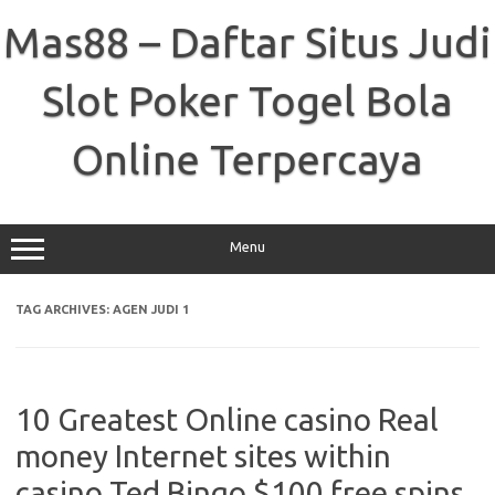
Skip
to
Mas88 – Daftar Situs Judi
content
Slot Poker Togel Bola
Online Terpercaya
Menu
TAG ARCHIVES:
AGEN JUDI 1
10 Greatest Online casino Real
money Internet sites within
casino Ted Bingo $100 free spins