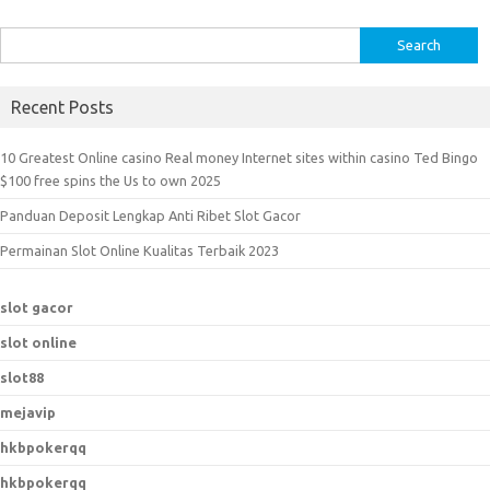
S
e
a
Recent Posts
r
c
10 Greatest Online casino Real money Internet sites within casino Ted Bingo
h
$100 free spins the Us to own 2025
f
Panduan Deposit Lengkap Anti Ribet Slot Gacor
o
r
Permainan Slot Online Kualitas Terbaik 2023
:
slot gacor
slot online
slot88
mejavip
hkbpokerqq
hkbpokerqq