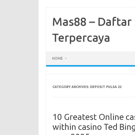
Skip
to
content
Mas88 – Daftar 
Terpercaya
HOME
CATEGORY ARCHIVES:
DEPOSIT PULSA 22
10 Greatest Online ca
within casino Ted Bing