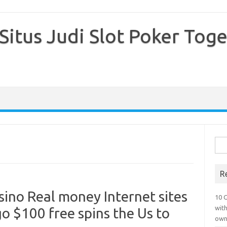
Situs Judi Slot Poker Toge
Sea
for:
R
sino Real money Internet sites
10 G
with
o $100 free spins the Us to
own