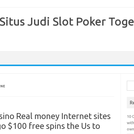
Situs Judi Slot Poker Toge
Sea
INE
for:
R
sino Real money Internet sites
10 G
with
o $100 free spins the Us to
own