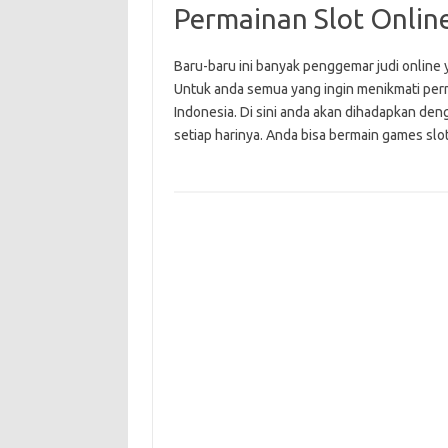
Permainan Slot Online
Baru-baru ini banyak penggemar judi online 
Untuk anda semua yang ingin menikmati perm
Indonesia. Di sini anda akan dihadapkan d
setiap harinya. Anda bisa bermain games sl