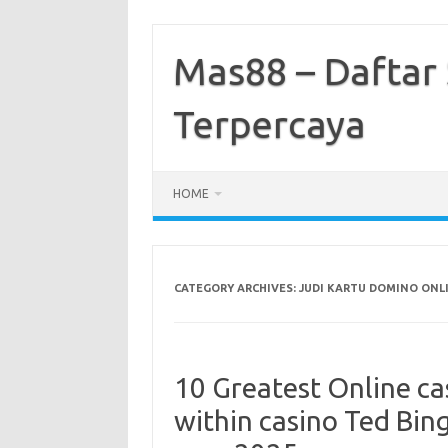
Skip
to
content
Mas88 – Daftar 
Terpercaya
HOME
CATEGORY ARCHIVES:
JUDI KARTU DOMINO ONL
10 Greatest Online ca
within casino Ted Bing