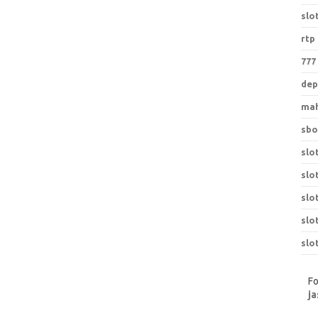
slo
rtp
777
dep
mah
sbo
slo
slo
slo
slo
slo
Fo
ja