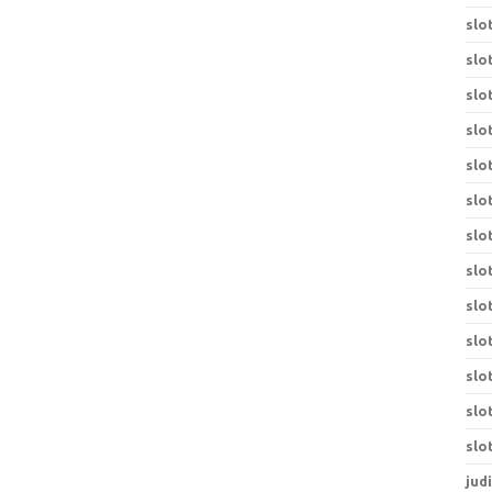
slo
slo
slo
slo
slo
slo
slo
slo
slo
slo
slo
slo
slo
jud