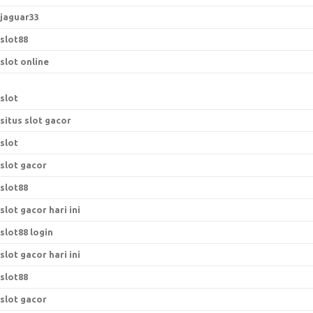
jaguar33
slot88
slot online
slot
situs slot gacor
slot
slot gacor
slot88
slot gacor hari ini
slot88 login
slot gacor hari ini
slot88
slot gacor