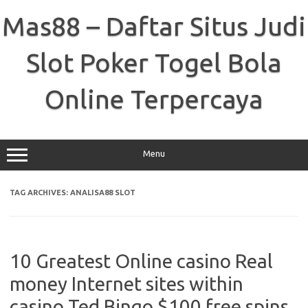
Skip
to
Mas88 – Daftar Situs Judi
content
Slot Poker Togel Bola
Online Terpercaya
Menu
TAG ARCHIVES:
ANALISA88 SLOT
10 Greatest Online casino Real
money Internet sites within
casino Ted Bingo $100 free spins