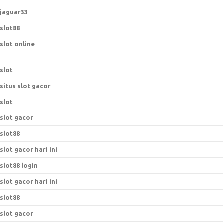
jaguar33
slot88
slot online
slot
situs slot gacor
slot
slot gacor
slot88
slot gacor hari ini
slot88 login
slot gacor hari ini
slot88
slot gacor