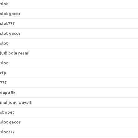
slot
slot gacor
slot777
slot gacor
slot
judi bola resmi
slot
rtp
777
depo 5k
mahjong ways 2
sbobet
slot gacor
slot777