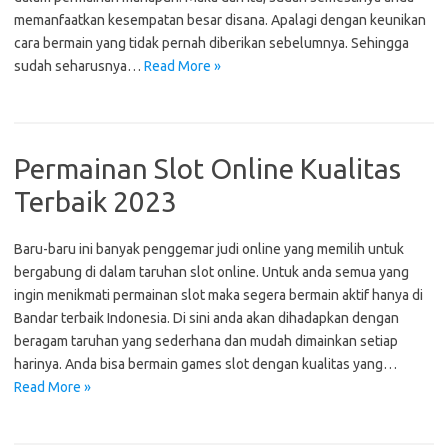
memanfaatkan kesempatan besar disana. Apalagi dengan keunikan
cara bermain yang tidak pernah diberikan sebelumnya. Sehingga
sudah seharusnya…
Read More »
Permainan Slot Online Kualitas
Terbaik 2023
Baru-baru ini banyak penggemar judi online yang memilih untuk
bergabung di dalam taruhan slot online. Untuk anda semua yang
ingin menikmati permainan slot maka segera bermain aktif hanya di
Bandar terbaik Indonesia. Di sini anda akan dihadapkan dengan
beragam taruhan yang sederhana dan mudah dimainkan setiap
harinya. Anda bisa bermain games slot dengan kualitas yang…
Read More »