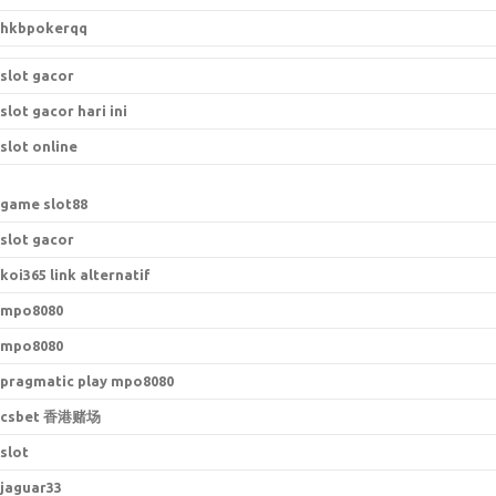
hkbpokerqq
slot gacor
slot gacor hari ini
slot online
game slot88
slot gacor
koi365 link alternatif
mpo8080
mpo8080
pragmatic play mpo8080
csbet 香港赌场
slot
jaguar33