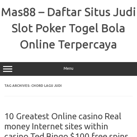
Skip
to
Mas88 – Daftar Situs Judi
content
Slot Poker Togel Bola
Online Terpercaya
Menu
TAG ARCHIVES:
CHORD LAGU JUDI
10 Greatest Online casino Real
money Internet sites within
casino Ted Bingo $100 free spins