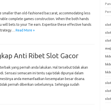
Pan
Per
re smaller than old-fashioned baccarat, accommodating less
arable complete games construction. When the both hands
you will bets to your Tie earn. Expertise these effective hands
slo
 strategy…
Read More »
slo
slo
mej
kap Anti Ribet Slot Gacor
hk
hk
erbaik yang pernah anda lakukan. Hal tersebut tidak akan
hk
di. Sensasi semacam ini tentu saja tidak dipunyai dalam
emestinya anda memanfaatkan kesempatan besar disana.
slo
tidak pernah diberikan sebelumnya. Sehingga sudah
slo
slo