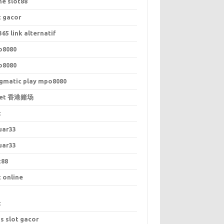
e slot88
t gacor
365 link alternatif
o8080
o8080
gmatic play mpo8080
bet 香港赌场
t
uar33
uar33
t88
t online
t
us slot gacor