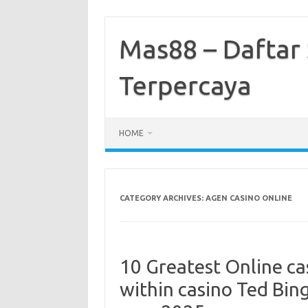
Skip
to
content
Mas88 – Daftar 
Terpercaya
HOME
CATEGORY ARCHIVES:
AGEN CASINO ONLINE
10 Greatest Online ca
within casino Ted Bing