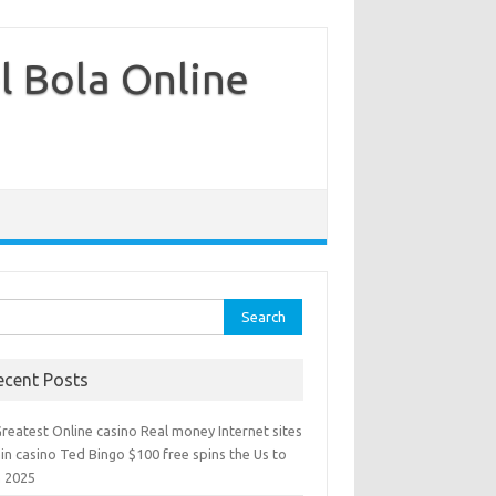
l Bola Online
rch
ecent Posts
reatest Online casino Real money Internet sites
in casino Ted Bingo $100 free spins the Us to
 2025