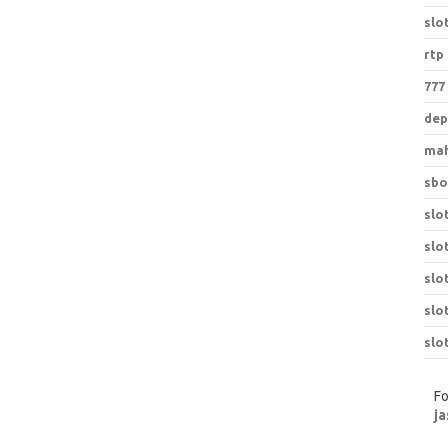
slo
rtp
777
dep
mah
sbo
slo
slo
slo
slo
slo
Fo
ja