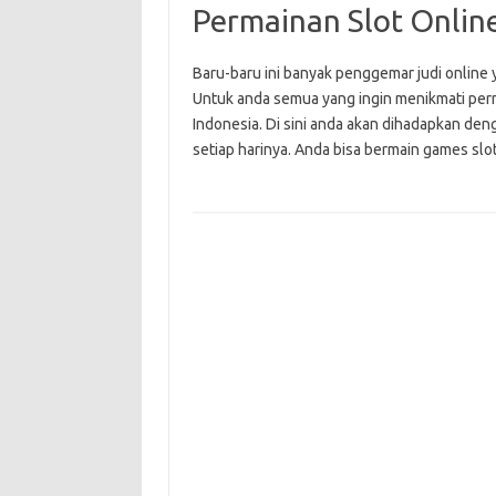
Permainan Slot Online
Baru-baru ini banyak penggemar judi online 
Untuk anda semua yang ingin menikmati perm
Indonesia. Di sini anda akan dihadapkan d
setiap harinya. Anda bisa bermain games sl