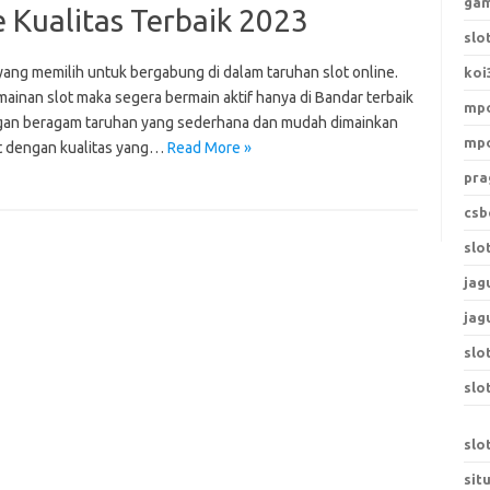
gam
 Kualitas Terbaik 2023
slo
yang memilih untuk bergabung di dalam taruhan slot online.
koi
ainan slot maka segera bermain aktif hanya di Bandar terbaik
mp
engan beragam taruhan yang sederhana dan mudah dimainkan
mp
ot dengan kualitas yang…
Read More »
pra
cs
slo
jag
jag
slo
slo
slo
sit